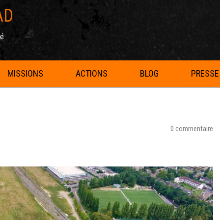
AD
té
MISSIONS
ACTIONS
BLOG
PRESSE
0 commentaire