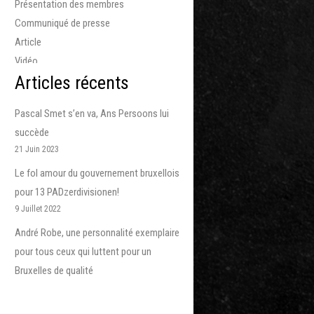
Présentation des membres
Communiqué de presse
Article
Vidéo
Articles récents
5G
biodiversité
Pascal Smet s’en va, Ans Persoons lui
Action!
succède
Politique
21 Juin 2023
Associations
Le fol amour du gouvernement bruxellois
Aménagement du territoire
pour 13 PADzerdivisionen!
Cobat
9 Juillet 2022
André Robe, une personnalité exemplaire
pour tous ceux qui luttent pour un
Bruxelles de qualité
9 Juillet 2022
Stop à la spéculation qui sacrifie la