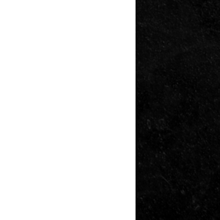
biodiversité pour faire des logements hors
de portée !
7 Juin 2022
21 mars journée internationale des forêts
19 Mars 2022